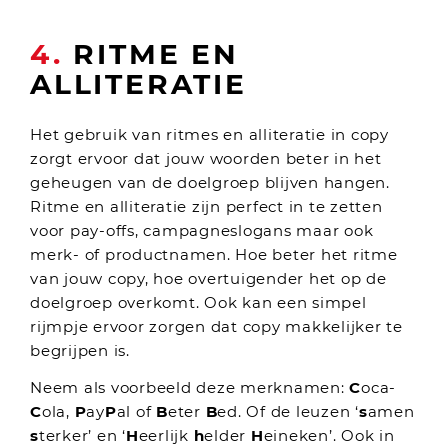
4.
RITME EN
ALLITERATIE
Het gebruik van ritmes en alliteratie in copy
zorgt ervoor dat jouw woorden beter in het
geheugen van de doelgroep blijven hangen.
Ritme en alliteratie zijn perfect in te zetten
voor pay-offs, campagneslogans maar ook
merk- of productnamen. Hoe beter het ritme
van jouw copy, hoe overtuigender het op de
doelgroep overkomt. Ook kan een simpel
rijmpje ervoor zorgen dat copy makkelijker te
begrijpen is.
Neem als voorbeeld deze merknamen:
C
oca-
C
ola,
P
ay
P
al of
B
eter
B
ed. Of de leuzen ‘
s
amen
s
terker’ en ‘
H
eerlijk
h
elder
H
eineken’. Ook in