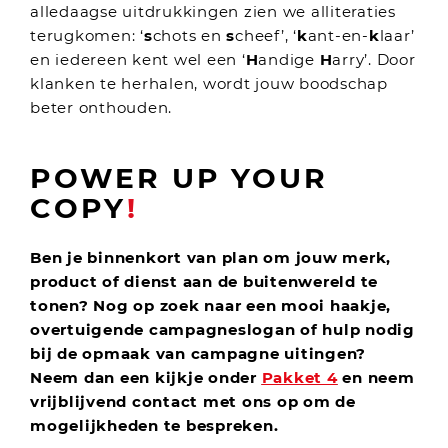
alledaagse uitdrukkingen zien we alliteraties
terugkomen: ‘
s
chots en
s
cheef’, ‘
k
ant-en-
k
laar’
en iedereen kent wel een ‘
H
andige
H
arry’. Door
klanken te herhalen, wordt jouw boodschap
beter onthouden.
POWER UP YOUR
COPY
!
Ben je binnenkort van plan om jouw merk,
product of dienst aan de buitenwereld te
tonen? Nog op zoek naar een mooi haakje,
overtuigende campagneslogan of hulp nodig
bij de opmaak van campagne uitingen?
Neem dan een kijkje onder
Pakket 4
en neem
vrijblijvend contact met ons op om de
mogelijkheden te bespreken.