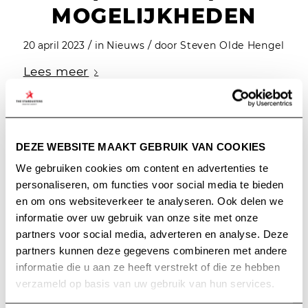
MOGELIJKHEDEN
/
/
20 april 2023
in
Nieuws
door
Steven Olde Hengel
Lees meer
TAG ARCHIEF VAN:
DEZE WEBSITE MAAKT GEBRUIK VAN COOKIES
STRATEGIE
We gebruiken cookies om content en advertenties te
personaliseren, om functies voor social media te bieden
en om ons websiteverkeer te analyseren. Ook delen we
informatie over uw gebruik van onze site met onze
partners voor social media, adverteren en analyse. Deze
partners kunnen deze gegevens combineren met andere
informatie die u aan ze heeft verstrekt of die ze hebben
verzameld op basis van uw gebruik van hun services.