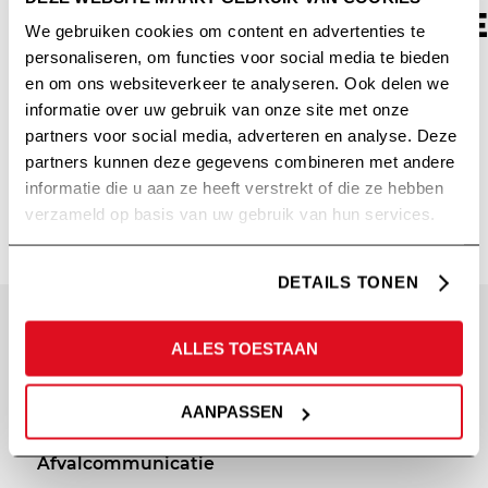
(COMMUNICATIE)PROFE
We gebruiken cookies om content en advertenties te
personaliseren, om functies voor social media te bieden
/
/
16 augustus 2022
in
Inspiratie
,
Theorie
door
en om ons websiteverkeer te analyseren. Ook delen we
Steven Olde Hengel
informatie over uw gebruik van onze site met onze
partners voor social media, adverteren en analyse. Deze
Lees meer
partners kunnen deze gegevens combineren met andere
informatie die u aan ze heeft verstrekt of die ze hebben
verzameld op basis van uw gebruik van hun services.
DETAILS TONEN
SITEMAP
PRIVACY
ALLES TOESTAAN
Diensten
Cookie statement
AANPASSEN
Portfolio
Privacy policy
Afvalcommunicatie