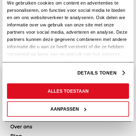
We gebruiken cookies om content en advertenties te
/
/
27 december 2022
in
Design
door
Steven Olde
personaliseren, om functies voor social media te bieden
en om ons websiteverkeer te analyseren. Ook delen we
Hengel
informatie over uw gebruik van onze site met onze
Lees meer
partners voor social media, adverteren en analyse. Deze
partners kunnen deze gegevens combineren met andere
informatie die u aan ze heeft verstrekt of die ze hebben
verzameld op basis van uw gebruik van hun services.
DETAILS TONEN
SITEMAP
PRIVACY
ALLES TOESTAAN
Diensten
Cookie statement
Portfolio
Privacy policy
AANPASSEN
Afvalcommunicatie
Over ons