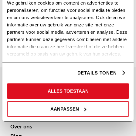
We gebruiken cookies om content en advertenties te
/
/
30 maart 2023
in
Theorie
door
Steven Olde
personaliseren, om functies voor social media te bieden
en om ons websiteverkeer te analyseren. Ook delen we
Hengel
informatie over uw gebruik van onze site met onze
Lees meer
partners voor social media, adverteren en analyse. Deze
partners kunnen deze gegevens combineren met andere
informatie die u aan ze heeft verstrekt of die ze hebben
verzameld op basis van uw gebruik van hun services.
DETAILS TONEN
SITEMAP
PRIVACY
ALLES TOESTAAN
Diensten
Cookie statement
Portfolio
Privacy policy
AANPASSEN
Afvalcommunicatie
Over ons