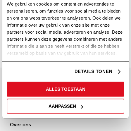
We gebruiken cookies om content en advertenties te
MOGELIJKHEDEN
personaliseren, om functies voor social media te bieden
en om ons websiteverkeer te analyseren. Ook delen we
/
/
20 april 2023
in
Nieuws
door
Steven Olde Hengel
informatie over uw gebruik van onze site met onze
Lees meer
partners voor social media, adverteren en analyse. Deze
partners kunnen deze gegevens combineren met andere
informatie die u aan ze heeft verstrekt of die ze hebben
verzameld op basis van uw gebruik van hun services.
DETAILS TONEN
SITEMAP
PRIVACY
ALLES TOESTAAN
Diensten
Cookie statement
AANPASSEN
Portfolio
Privacy policy
Afvalcommunicatie
Over ons