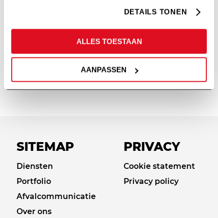
COMMUNICATIEGRID
DETAILS TONEN
/
/
21 februari 2022
in
Design
door
Steven Olde
Hengel
ALLES TOESTAAN
Lees meer
AANPASSEN
SITEMAP
PRIVACY
Diensten
Cookie statement
Portfolio
Privacy policy
Afvalcommunicatie
Over ons