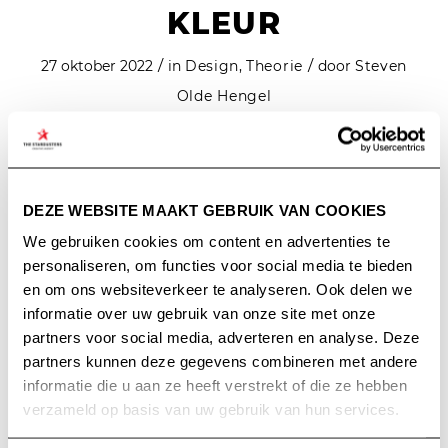
KLEUR
/
/
27 oktober 2022
in
Design
,
Theorie
door
Steven
Olde Hengel
Lees meer
DEZE WEBSITE MAAKT GEBRUIK VAN COOKIES
We gebruiken cookies om content en advertenties te
personaliseren, om functies voor social media te bieden
en om ons websiteverkeer te analyseren. Ook delen we
informatie over uw gebruik van onze site met onze
HERKENBARE
partners voor social media, adverteren en analyse. Deze
partners kunnen deze gegevens combineren met andere
COMMUNICATIE MET
informatie die u aan ze heeft verstrekt of die ze hebben
HET
verzameld op basis van uw gebruik van hun services.