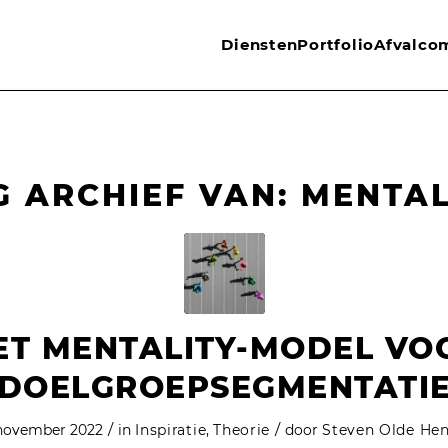
Diensten
Portfolio
Afvalco
G ARCHIEF VAN:
MENTAL
ET MENTALITY-MODEL VO
DOELGROEPSEGMENTATI
/
/
november 2022
in
Inspiratie
,
Theorie
door
Steven Olde He