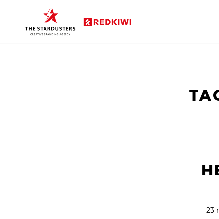
TA
H
23 