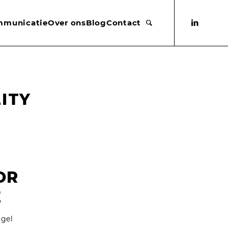
mmunicatie
Over ons
Blog
Contact
ITY
OR
E
ngel