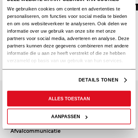
DOELGROEPSEGMENTAT
We gebruiken cookies om content en advertenties te
personaliseren, om functies voor social media te bieden
/
/
23 november 2022
in
Inspiratie
,
Theorie
door
en om ons websiteverkeer te analyseren. Ook delen we
Steven Olde Hengel
informatie over uw gebruik van onze site met onze
partners voor social media, adverteren en analyse. Deze
Lees meer
partners kunnen deze gegevens combineren met andere
informatie die u aan ze heeft verstrekt of die ze hebben
verzameld op basis van uw gebruik van hun services.
DETAILS TONEN
SITEMAP
PRIVACY
ALLES TOESTAAN
Diensten
Cookie statement
AANPASSEN
Portfolio
Privacy policy
Afvalcommunicatie