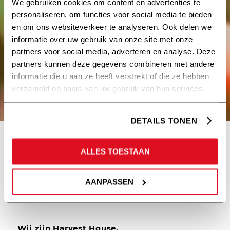
We gebruiken cookies om content en advertenties te
personaliseren, om functies voor social media te bieden
en om ons websiteverkeer te analyseren. Ook delen we
informatie over uw gebruik van onze site met onze
partners voor social media, adverteren en analyse. Deze
partners kunnen deze gegevens combineren met andere
informatie die u aan ze heeft verstrekt of die ze hebben
verzameld op basis van uw gebruik van hun services.
DETAILS TONEN
ALLES TOESTAAN
DUURZAAMHEID ZIT IN
AANPASSEN
ONS DNA.
Wij zijn Harvest House.