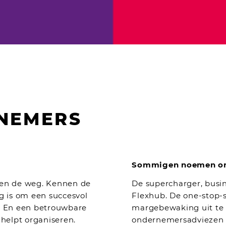
NEMERS
Sommigen noemen ons
eten de weg. Kennen de
De supercharger, busi
g is om een succesvol
Flexhub. De one-stop-s
n. En een betrouwbare
margebewaking uit te b
 helpt organiseren.
ondernemersadviezen t